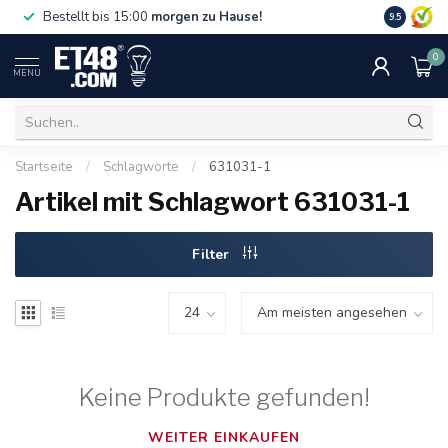
Gratislief
Bestellt bis 15:00
morgen zu Hause!
9.5
75 €. Nur i
0
MENU
Startseite
/
Schlagworte
/
631031-1
Artikel mit Schlagwort 631031-1
Filter
Keine Produkte gefunden!
WEITER EINKAUFEN