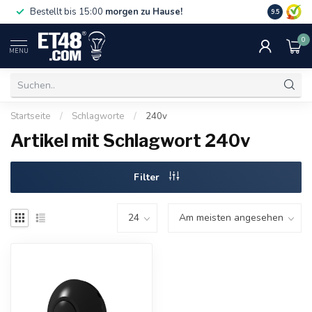
Gratislief
Bestellt bis 15:00
morgen zu Hause!
9.5
75 €. Nur i
0
MENU
Startseite
/
Schlagworte
/
240v
Artikel mit Schlagwort 240v
Filter