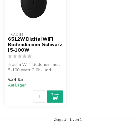
TRADIM
6512W Digital WiFi
Bodendimmer Schwarz
| 5-100W
Tradim WiFi-Bodendimmer.
5-100 Watt Glüh- und
Halogenlampen, 50 Watt
€34,95
LED. Bedien...
Auf Lager
Zeige
1
-
1
von 1