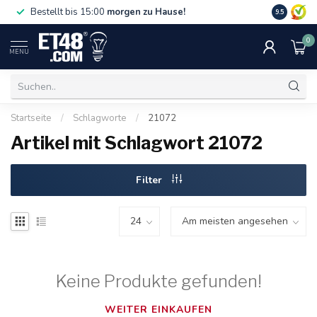
Gratislief
Bestellt bis 15:00
morgen zu Hause!
9.5
75 €. Nur i
0
MENU
Startseite
/
Schlagworte
/
21072
Artikel mit Schlagwort 21072
Filter
Keine Produkte gefunden!
WEITER EINKAUFEN