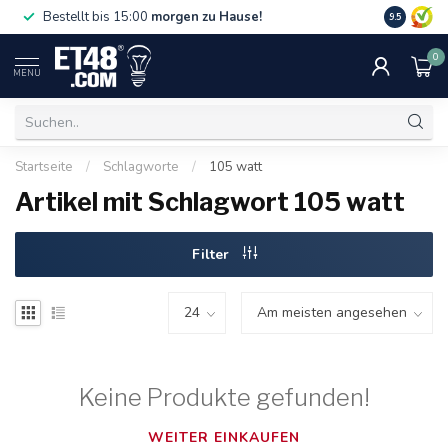
Gratislief
Bestellt bis 15:00
morgen zu Hause!
9.5
75 €. Nur i
0
MENU
Startseite
/
Schlagworte
/
105 watt
Artikel mit Schlagwort 105 watt
Filter
Keine Produkte gefunden!
WEITER EINKAUFEN