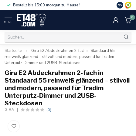
Gratislief
Bestellt bis 15:00
morgen zu Hause!
9.5
75 €. Nur i
0
MENU
Startseite
/
Gira E2 Abdeckrahmen 2-fach in Standaard 55
reinweiß glänzend – stilvoll und modern, passend für Tradim
Unterputz-Dimmer und 2USB-Steckdosen
Gira E2 Abdeckrahmen 2-fach in
Standaard 55 reinweiß glänzend – stilvoll
und modern, passend für Tradim
Unterputz-Dimmer und 2USB-
Steckdosen
(0)
GIRA