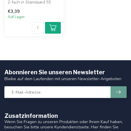
2-fach in Standaard 55
reinweiß glänzend ist stilvoll
€3,39
u...
Auf Lager
Abonnieren Sie unseren Newsletter
Bleibe auf dem Laufenden mit unseren Newsletter-Angeboten
Zusatzinformation
Wenn Sie Fragen zu unseren Produkten oder Ihrem Kauf haben,
besuchen Sie bitte unsere Kundendienstseite. Hier finden Sie