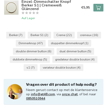
Einzel-Dimmschalter Knopf
Berker S1 | Cremeweiß
€5,95
Glänzend
Auf Lager
Berker
(7)
Berker S1
(2)
Creme
(22)
cremeux
(16)
Dimmerknop
(47)
doppelter dimmerknopf
(1)
double dimmer button
(6)
dual dimmer button
(5)
dubbele dimmerknop
(5)
gradateur double bouton
(4)
s1
(7)
variateur double bouton
(4)
Vragen over dit product of hulp nodig?
Neem gerust contact op met de klantenservice
op
info@et48.com
, via
onze chat
, of bel naar
0850510944