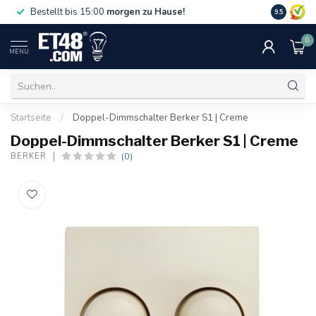
Gratislief
Bestellt bis 15:00
morgen zu Hause!
9.5
75 €. Nur i
0
MENU
Startseite
/
Doppel-Dimmschalter Berker S1 | Creme
Doppel-Dimmschalter Berker S1 | Creme
(0)
BERKER