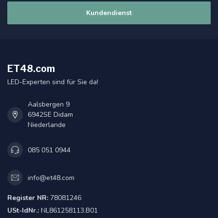
Kundendienst
ET48.com
LED-Experten sind für Sie da!
Aalsbergen 9
6942SE Didam
Niederlande
085 051 0944
info@et48.com
Register NR:
78081246
USt-IdNr.:
NL861258113.B01