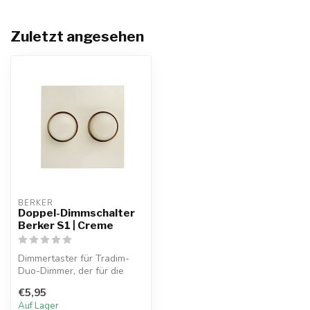
Zuletzt angesehen
BERKER
Doppel-Dimmschalter
Berker S1 | Creme
Dimmertaster für Tradim-
Duo-Dimmer, der für die
Verwendung in der Berker
€5,95
S1-Seri...
Auf Lager