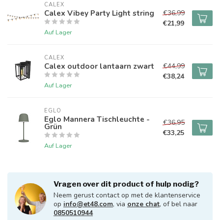
CALEX
Calex Vibey Party Light string
€36,99
€21,99
Auf Lager
CALEX
Calex outdoor lantaarn zwart
€44,99
€38,24
Auf Lager
EGLO
Eglo Mannera Tischleuchte -
€36,95
Grün
€33,25
Auf Lager
Vragen over dit product of hulp nodig?
Neem gerust contact op met de klantenservice
op
info@et48.com
, via
onze chat
, of bel naar
0850510944