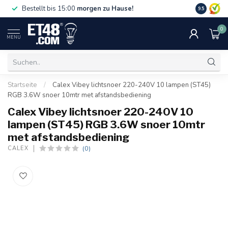
Gratislief
Bestellt bis 15:00
morgen zu Hause!
9.5
75 €. Nur i
0
MENU
Startseite
/
Calex Vibey lichtsnoer 220-240V 10 lampen (ST45)
RGB 3.6W snoer 10mtr met afstandsbediening
Calex Vibey lichtsnoer 220-240V 10
lampen (ST45) RGB 3.6W snoer 10mtr
met afstandsbediening
(0)
CALEX