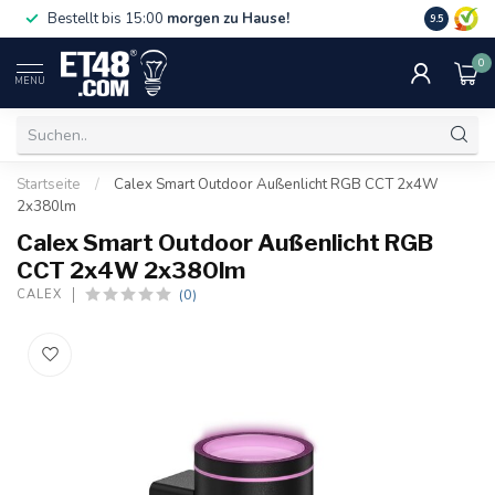
Gratislief
Bestellt bis 15:00
morgen zu Hause!
9.5
75 €. Nur i
0
MENU
Startseite
/
Calex Smart Outdoor Außenlicht RGB CCT 2x4W
2x380lm
Calex Smart Outdoor Außenlicht RGB
CCT 2x4W 2x380lm
(0)
CALEX