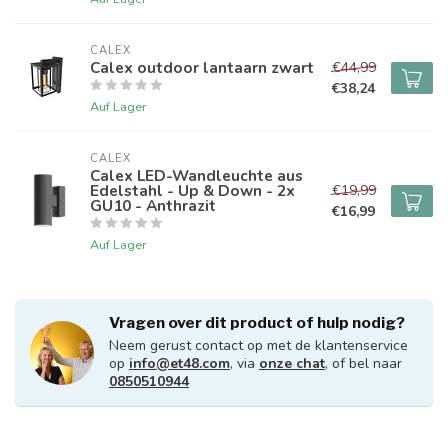
CALEX
Calex outdoor lantaarn zwart
€44,99
€38,24
Auf Lager
CALEX
Calex LED-Wandleuchte aus
Edelstahl - Up & Down - 2x
€19,99
GU10 - Anthrazit
€16,99
Auf Lager
Vragen over dit product of hulp nodig?
Neem gerust contact op met de klantenservice
op
info@et48.com
, via
onze chat
, of bel naar
0850510944