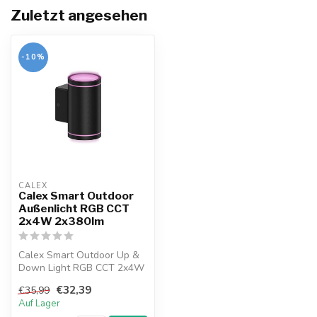
Zuletzt angesehen
-10%
CALEX
Calex Smart Outdoor
Außenlicht RGB CCT
2x4W 2x380lm
Calex Smart Outdoor Up &
Down Light RGB CCT 2x4W
2x380lm
€32,39
€35,99
Auf Lager