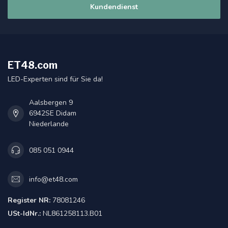
Kundendienst
ET48.com
LED-Experten sind für Sie da!
Aalsbergen 9
6942SE Didam
Niederlande
085 051 0944
info@et48.com
Register NR:
78081246
USt-IdNr.:
NL861258113.B01