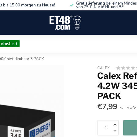
Gratislieferung
bei einem Mindes
lt bis 15:00
morgen zu Hause!
von 75 €. Nur in NL und BE.
urbished
0K niet dimbaar 3 PACK
CALEX
Calex Re
4.2W 345
PACK
€7,99
Inkl. MwSt.