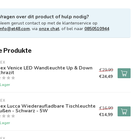
Vragen over dit product of hulp nodig?
Neem gerust contact op met de klantenservice op
info@et48.com
, via
onze chat
, of bel naar
0850510944
e Produkte
LEX
lex Venice LED Wandleuchte Up & Down
€29,99
hrazit
€24,49
 Lager
LEX
lex Lucca Wiederaufladbare Tischleuchte
€16,99
Außen - Schwarz - 5W
€14,99
 Lager
LEX