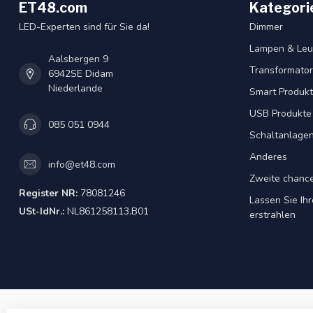
ET48.com
Kategori
LED-Experten sind für Sie da!
Dimmer
Lampen & Leu
Aalsbergen 9
Transformator
6942SE Didam
Niederlande
Smart Produk
USB Produkte
085 051 0944
Schaltanlage
Anderes
info@et48.com
Zweite chanc
Register NR:
78081246
Lassen Sie Ih
USt-IdNr.:
NL861258113.B01
erstrahlen