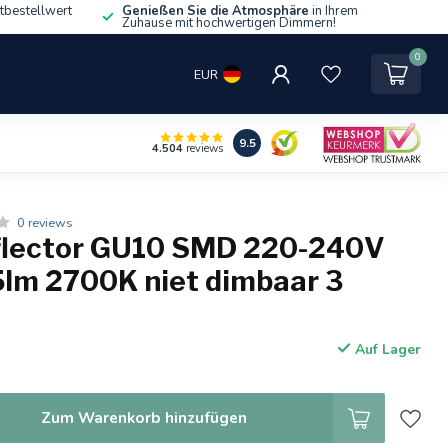
tbestellwert
Genießen Sie die Atmosphäre
in Ihrem
Zuhause mit hochwertigen Dimmern!
0
EUR
9.5
4.504
reviews
0 reviews
flector GU10 SMD 220-240V
lm 2700K niet dimbaar 3
Auf Lager
Zum Warenkorb hinzufügen