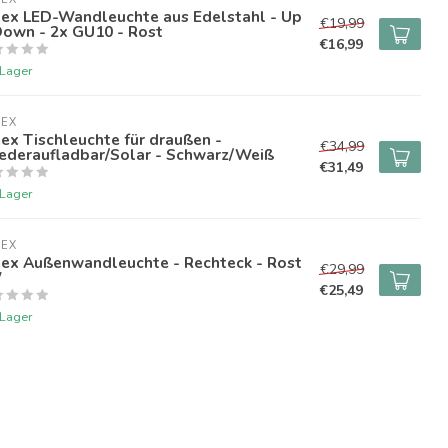
lex LED-Wandleuchte aus Edelstahl - Up
€19,99
Down - 2x GU10 - Rost
€16,99
 Lager
LEX
ex Tischleuchte für draußen -
€34,99
ederaufladbar/Solar - Schwarz/Weiß
€31,49
 Lager
LEX
lex Außenwandleuchte - Rechteck - Rost
€29,99
W
€25,49
 Lager