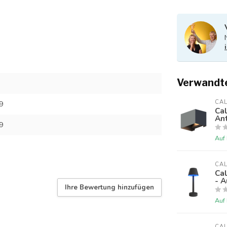
Verwandt
CA
9
Ca
Ant
9
Auf
CA
Ca
- 
Ihre Bewertung hinzufügen
Auf
CA