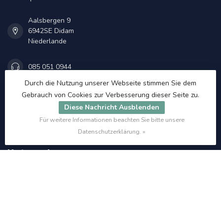
Aalsbergen 9
6942SE Didam
Niederlande
085 051 0944
Durch die Nutzung unserer Webseite stimmen Sie dem
info@et48.com
Gebrauch von Cookies zur Verbesserung dieser Seite zu.
Diese Nachricht Ausblenden
Register NR:
78081246
Für weitere Informationen beachten Sie bitte unsere
USt-IdNr.:
NL861258113.B01
Datenschutzerklärung. »
Kategorien
Informationen
Mein Konto