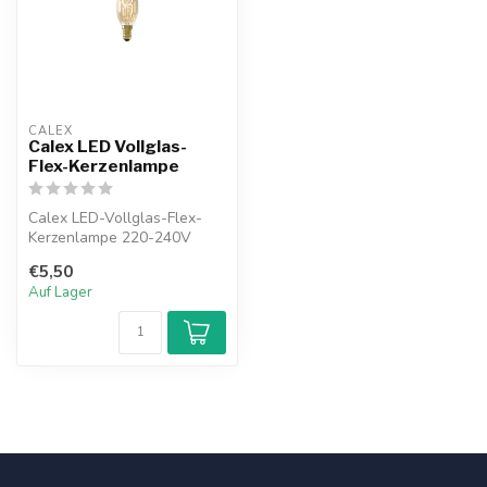
CALEX
Calex LED Vollglas-
Flex-Kerzenlampe
Calex LED-Vollglas-Flex-
Kerzenlampe 220-240V
2.5W 136lm E14 B35, Gold
€5,50
2100K Dimm...
Auf Lager