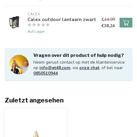
CALEX
Calex outdoor lantaarn zwart
€44,99
€38,24
Auf Lager
Vragen over dit product of hulp nodig?
Neem gerust contact op met de klantenservice
op
info@et48.com
, via
onze chat
, of bel naar
0850510944
Zuletzt angesehen