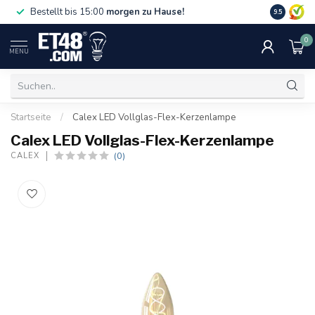
Gratislief
Bestellt bis 15:00
morgen zu Hause!
9.5
75 €. Nur i
0
MENU
Startseite
/
Calex LED Vollglas-Flex-Kerzenlampe
Calex LED Vollglas-Flex-Kerzenlampe
(0)
CALEX