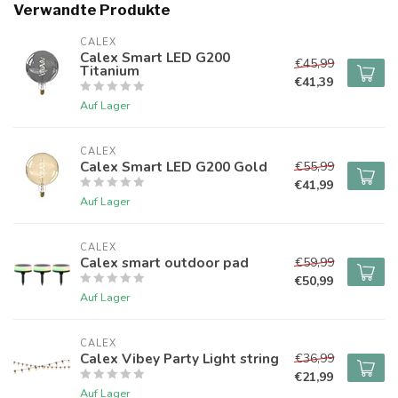
Verwandte Produkte
CALEX
Calex Smart LED G200
€45,99
Titanium
€41,39
Auf Lager
CALEX
Calex Smart LED G200 Gold
€55,99
€41,99
Auf Lager
CALEX
Calex smart outdoor pad
€59,99
€50,99
Auf Lager
CALEX
Calex Vibey Party Light string
€36,99
€21,99
Auf Lager