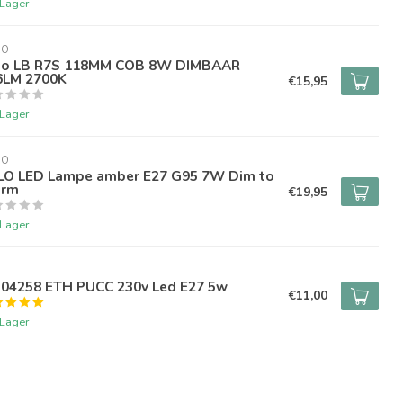
 Lager
LO
lo LB R7S 118MM COB 8W DIMBAAR
6LM 2700K
€15,95
 Lager
LO
LO LED Lampe amber E27 G95 7W Dim to
rm
€19,95
 Lager
H
304258 ETH PUCC 230v Led E27 5w
€11,00
 Lager