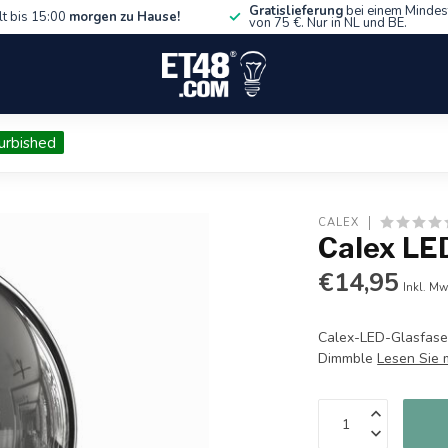
Gratislieferung
bei einem Mindes
lt bis 15:00
morgen zu Hause!
von 75 €. Nur in NL und BE.
urbished
CALEX
Calex LE
€14,95
Inkl. Mw
Calex-LED-Glasfas
Dimmble
Lesen Sie 