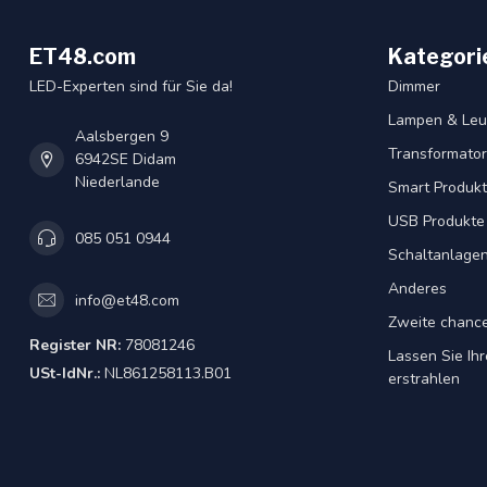
ET48.com
Kategori
LED-Experten sind für Sie da!
Dimmer
Lampen & Leu
Aalsbergen 9
Transformator
6942SE Didam
Niederlande
Smart Produk
USB Produkte
085 051 0944
Schaltanlage
Anderes
info@et48.com
Zweite chanc
Register NR:
78081246
Lassen Sie Ih
USt-IdNr.:
NL861258113.B01
erstrahlen