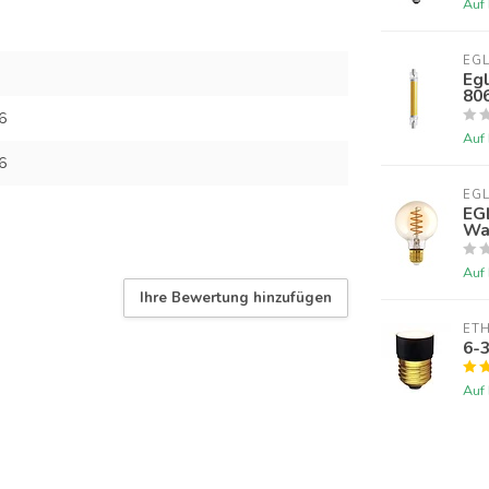
Auf
EG
Eg
80
6
Auf
6
EG
EG
Wa
Auf
Ihre Bewertung hinzufügen
ET
6-
Auf