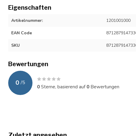
Eigenschaften
Artikelnummer:
1201001000
EAN Code
871287914733
SKU
871287914733
Bewertungen
0
/
5
0
Sterne, basierend auf
0
Bewertungen
Zuletzt angesehen