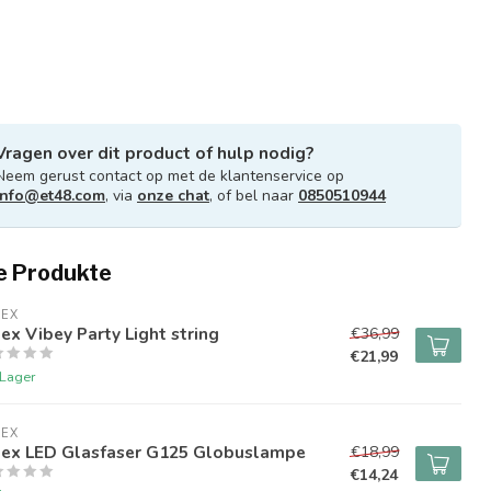
Vragen over dit product of hulp nodig?
Neem gerust contact op met de klantenservice op
info@et48.com
, via
onze chat
, of bel naar
0850510944
e Produkte
LEX
ex Vibey Party Light string
€36,99
€21,99
 Lager
LEX
lex LED Glasfaser G125 Globuslampe
€18,99
€14,24