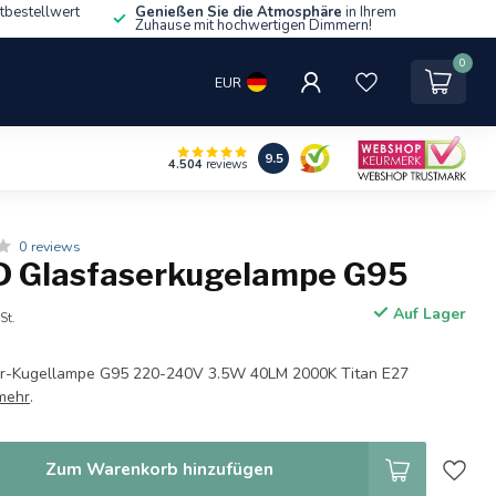
tbestellwert
Genießen Sie die Atmosphäre
in Ihrem
Zuhause mit hochwertigen Dimmern!
0
EUR
9.5
4.504
reviews
0 reviews
D Glasfaserkugelampe G95
Auf Lager
St.
er-Kugellampe G95 220-240V 3.5W 40LM 2000K Titan E27
mehr
.
Zum Warenkorb hinzufügen