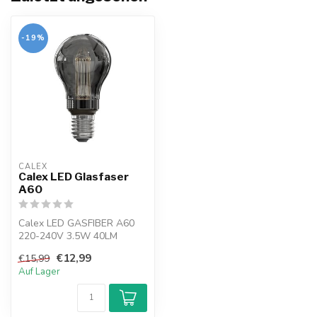
-19%
CALEX
Calex LED Glasfaser
A60
Calex LED GASFIBER A60
220-240V 3.5W 40LM
2000K Titan E27 Dimmble
€12,99
€15,99
Auf Lager