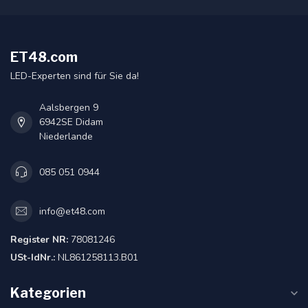
ET48.com
LED-Experten sind für Sie da!
Aalsbergen 9
6942SE Didam
Niederlande
085 051 0944
info@et48.com
Register NR:
78081246
USt-IdNr.:
NL861258113.B01
Kategorien