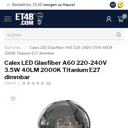
Gratislief
Bestellt bis 15:00
morgen zu Hause!
9.5
75 €. Nur i
0
MENU
Startseite
/
Calex LED Glasfiber A60 220-240V 3.5W 40LM
2000K Titanium E27 dimmbar
Calex LED Glasfiber A60 220-240V
3.5W 40LM 2000K Titanium E27
dimmbar
(0)
CALEX