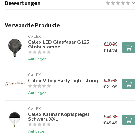
Bewertungen
Verwandte Produkte
CALEX
Calex LED Glasfaser G125
€18,99
Globuslampe
€14,24
Auf Lager
CALEX
Calex Vibey Party Light string
€36,99
€21,99
Auf Lager
CALEX
Calex Kalmar Kopfspiegel
€54,99
Schwarz XXL
€49,49
Auf Lager