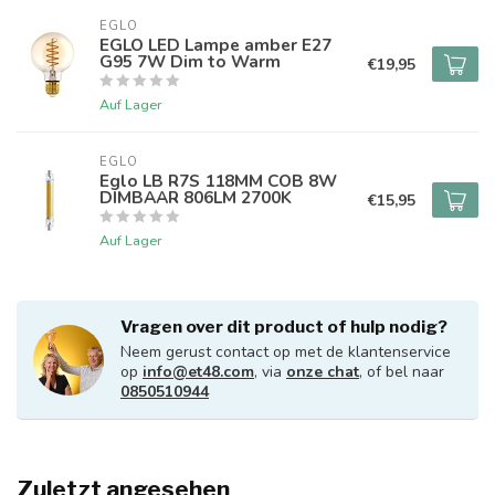
EGLO
EGLO LED Lampe amber E27
G95 7W Dim to Warm
€19,95
Auf Lager
EGLO
Eglo LB R7S 118MM COB 8W
DIMBAAR 806LM 2700K
€15,95
Auf Lager
Vragen over dit product of hulp nodig?
Neem gerust contact op met de klantenservice
op
info@et48.com
, via
onze chat
, of bel naar
0850510944
Zuletzt angesehen