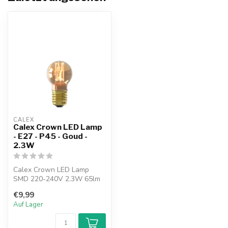
CALEX
Calex Crown LED Lamp
- E27 - P45 - Goud -
2.3W
Calex Crown LED Lamp
SMD 220-240V 2.3W 65lm
1800K E27 Dimbaar met LED
€9,99
dimmer
Auf Lager