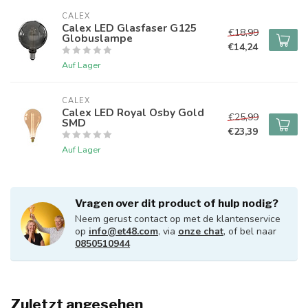
CALEX
Calex LED Glasfaser G125
€18,99
Globuslampe
€14,24
Auf Lager
CALEX
Calex LED Royal Osby Gold
€25,99
SMD
€23,39
Auf Lager
Vragen over dit product of hulp nodig?
Neem gerust contact op met de klantenservice
op
info@et48.com
, via
onze chat
, of bel naar
0850510944
Zuletzt angesehen