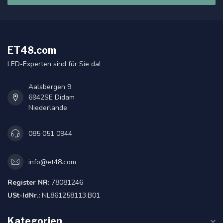
ET48.com
LED-Experten sind für Sie da!
Aalsbergen 9
6942SE Didam
Niederlande
085 051 0944
info@et48.com
Register NR:
78081246
USt-IdNr.:
NL861258113.B01
Kategorien