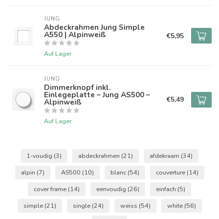
JUNG
Abdeckrahmen Jung Simple
A550 | Alpinweiß
€5,95
Auf Lager
JUNG
Dimmerknopf inkl.
Einlegeplatte – Jung AS500 –
€5,49
Alpinweiß
Auf Lager
1-voudig
(3)
abdeckrahmen
(21)
afdekraam
(34)
alpin
(7)
AS500
(10)
blanc
(54)
couverture
(14)
cover frame
(14)
eenvoudig
(26)
einfach
(5)
simple
(21)
single
(24)
weiss
(54)
white
(56)