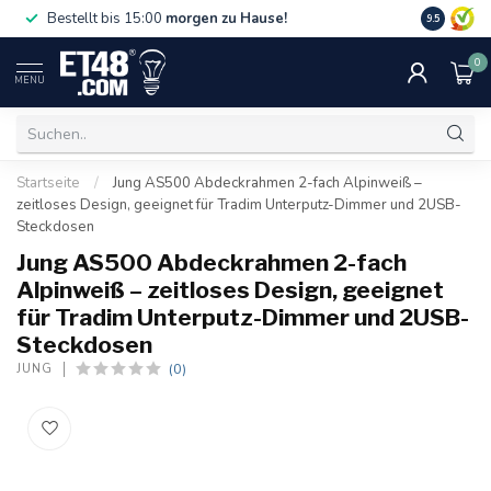
Gratislief
Bestellt bis 15:00
morgen zu Hause!
9.5
75 €. Nur i
0
MENU
Startseite
/
Jung AS500 Abdeckrahmen 2-fach Alpinweiß –
zeitloses Design, geeignet für Tradim Unterputz-Dimmer und 2USB-
Steckdosen
Jung AS500 Abdeckrahmen 2-fach
Alpinweiß – zeitloses Design, geeignet
für Tradim Unterputz-Dimmer und 2USB-
Steckdosen
(0)
JUNG