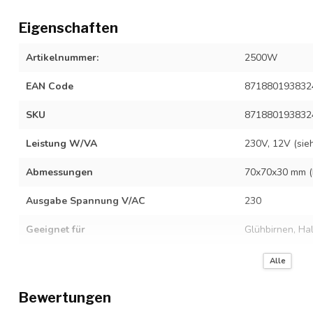
Eigenschaften
Artikelnummer:
2500W
EAN Code
871880193832
SKU
871880193832
Leistung W/VA
230V, 12V (sie
Abmessungen
70x70x30 mm (
Ausgabe Spannung V/AC
230
Geeignet für
Glühbirnen, Ha
Material
Aluminium
Alle
Arbeitsweise
Drücken & Dre
Bewertungen