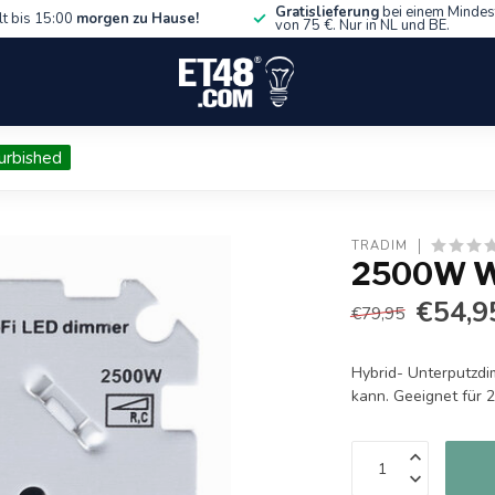
Gratislieferung
bei einem Mindes
lt bis 15:00
morgen zu Hause!
von 75 €. Nur in NL und BE.
urbished
TRADIM
2500W Wi
€54,9
€79,95
Hybrid- Unterputzdi
kann. Geeignet für