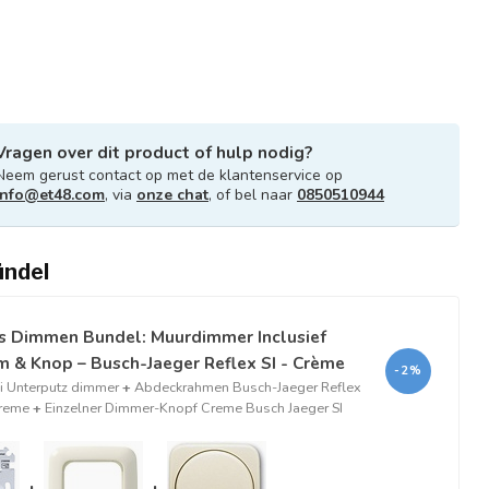
Vragen over dit product of hulp nodig?
Neem gerust contact op met de klantenservice op
info@et48.com
, via
onze chat
, of bel naar
0850510944
ündel
s Dimmen Bundel: Muurdimmer Inclusief
 & Knop – Busch-Jaeger Reflex SI - Crème
-2%
 Unterputz dimmer
+
Abdeckrahmen Busch-Jaeger Reflex
Creme
+
Einzelner Dimmer-Knopf Creme Busch Jaeger SI