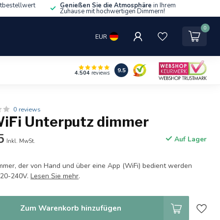
tbestellwert
Genießen Sie die Atmosphäre
in Ihrem
Zuhause mit hochwertigen Dimmern!
0
EUR
9.5
4.504
reviews
0 reviews
Fi Unterputz dimmer
5
Auf Lager
Inkl. MwSt.
mmer, der von Hand und über eine App (WiFi) bedient werden
 220-240V.
Lesen Sie mehr
.
Zum Warenkorb hinzufügen