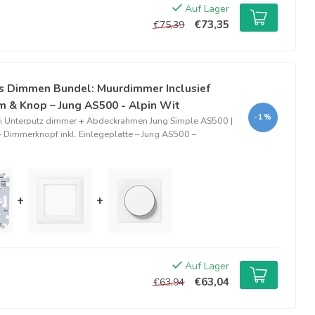
Auf Lager
€73,35
€75,39
s Dimmen Bundel: Muurdimmer Inclusief
 & Knop – Jung AS500 - Alpin Wit
-1%
 Unterputz dimmer
+
Abdeckrahmen Jung Simple AS500 |
+
Dimmerknopf inkl. Einlegeplatte – Jung AS500 –
+
+
Auf Lager
€63,04
€63,94