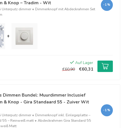
m & Knop – Tradim - Wit
-1%
 Unterputz dimmer
+
Dimmerknopf mit Abdeckrahmen Set
im
+
Auf Lager
€60,31
€60,90
s Dimmen Bundel: Muurdimmer Inclusief
 & Knop - Gira Standaard 55 - Zuiver Wit
-1%
 Unterputz dimmer
+
Dimmerknopf inkl. Einlegeplatte –
d 55 – Reinweiß matt
+
Abdeckrahmen Gira Standard 55
nweiß Matt