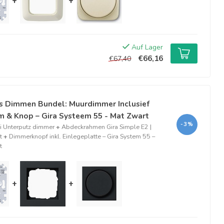
+
+
Auf Lager
€66,16
€67,40
s Dimmen Bundel: Muurdimmer Inclusief
 & Knop – Gira Systeem 55 - Mat Zwart
-3%
 Unterputz dimmer
+
Abdeckrahmen Gira Simple E2 |
t
+
Dimmerknopf inkl. Einlegeplatte – Gira System 55 –
t
+
+