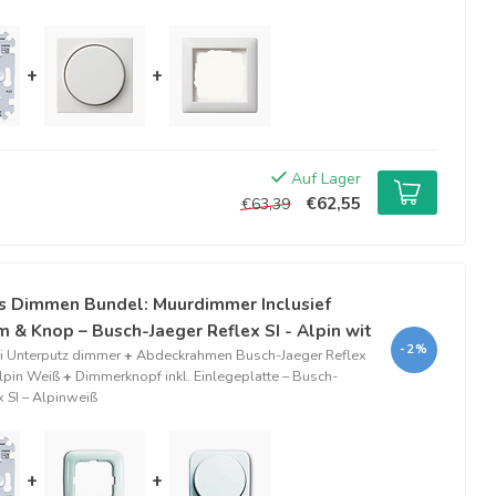
+
+
Auf Lager
€62,55
€63,39
s Dimmen Bundel: Muurdimmer Inclusief
 & Knop – Busch-Jaeger Reflex SI - Alpin wit
-2%
 Unterputz dimmer
+
Abdeckrahmen Busch-Jaeger Reflex
Alpin Weiß
+
Dimmerknopf inkl. Einlegeplatte – Busch-
x SI – Alpinweiß
+
+