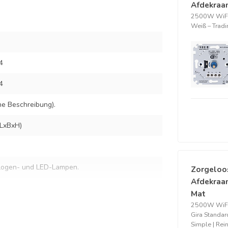
Afdekraa
2500W WiFi
Weiß – Trad
4
4
he Beschreibung).
LxBxH)
logen- und LED-Lampen.
Zorgeloo
Afdekraam
Mat
2500W WiFi
hen, manuell
Gira Standar
Simple | Rei