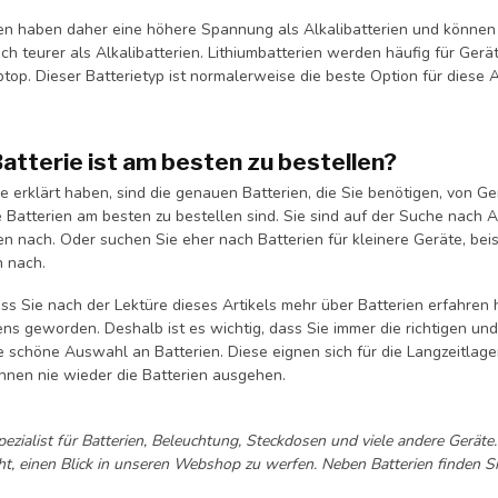
ien haben daher eine höhere Spannung als Alkalibatterien und können d
ch teurer als Alkalibatterien. Lithiumbatterien werden häufig für Ge
top. Dieser Batterietyp ist normalerweise die beste Option für diese 
atterie ist am besten zu bestellen?
 erklärt haben, sind die genauen Batterien, die Sie benötigen, von Gerä
 Batterien am besten zu bestellen sind. Sie sind auf der Suche nach A
ien nach. Oder suchen Sie eher nach Batterien für kleinere Geräte, b
n nach.
ss Sie nach der Lektüre dieses Artikels mehr über Batterien erfahren 
ens geworden. Deshalb ist es wichtig, dass Sie immer die richtigen 
ne schöne Auswahl an Batterien. Diese eignen sich für die Langzeitlag
Ihnen nie wieder die Batterien ausgehen.
pezialist für Batterien, Beleuchtung, Steckdosen und viele andere Geräte
ht, einen Blick in unseren Webshop zu werfen. Neben Batterien finden Si