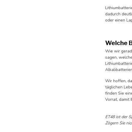
Lithiumbatter
dadurch deutli
oder einen Lap
Welche B
Wie wir gerade
sagen, welche
Lithiumbatter
Alkalibatterie
Wir hoffen, da
täglichen Leb
finden Sie ei
Vorrat, damit 
ET48 ist der S
Zögern Sie nic