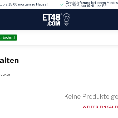
Gratislieferung
bei einem Mindes
lt bis 15:00
morgen zu Hause!
von 75 €. Nur in NL und BE.
urbished
halten
dukte
Keine Produkte g
WEITER EINKAUF