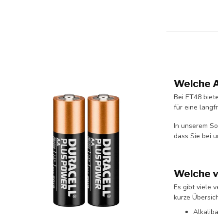
Welche A
Bei ET48 biet
für eine langf
In unserem So
dass Sie bei u
Welche v
Es gibt viele 
kurze Übersic
Alkalib