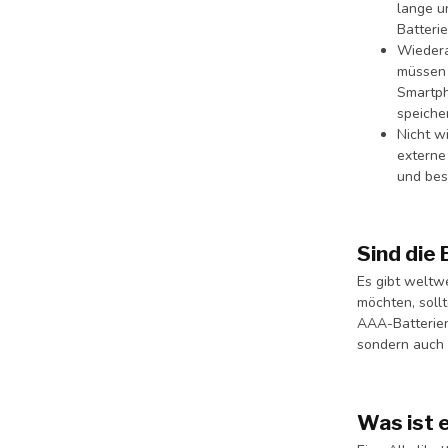
lange u
Batteri
Wiedera
müssen 
Smartph
speiche
Nicht w
externe
und bes
Sind die
Es gibt weltw
möchten, soll
AAA-Batterien
sondern auch 
Was ist e