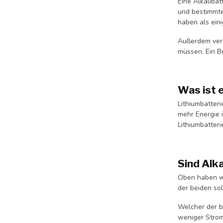
Eine Alkalibat
und bestimmte
haben als eini
Außerdem verf
müssen. Ein B
Was ist 
Lithiumbatteri
mehr Energie i
Lithiumbatter
Sind Alk
Oben haben wir
der beiden so
Welcher der b
weniger Strom 