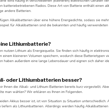
terie wird häufig in verschiedenen (kleineren) elektrischen Geräten v
n batteriebetriebenen Radios. Diese Art von Batterie enthält einen al
ge andere Batterien.
ügen Alkalibatterien über eine höhere Energiedichte, sodass sie meh
eispiel für Alkalibatterien sind die bekannten und häufig verwendeten
eine Lithiumbatterie?
en nutzen Lithium als Energiequelle. Sie finden sich häufig in elektr
n einem kleineren Volumen speichern, wodurch diese Batterietypen viel
ien haben außerdem eine lange Lebensdauer und eignen sich daher idea
ali- oder Lithiumbatterien besser?
 Ihnen die Alkali- und Lithium-Batterien bereits kurz vorgestellt. A
llte man wählen? Wir erklären es Ihnen im Folgenden.
eiden Akkus besser ist, ist von Situation zu Situation unterschiedlic
liefern als Lithiumbatterien. Allerdings werden häufig Alkalibatterien 